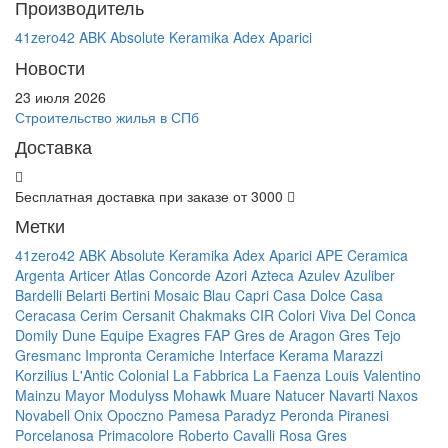
Производитель
41zero42
ABK
Absolute Keramika
Adex
Aparici
Новости
23 июля 2026
Строительство жилья в СПб
Доставка
Бесплатная доставка при заказе от 3000
Метки
41zero42
ABK
Absolute Keramika
Adex
Aparici
APE Ceramica
Argenta
Articer
Atlas Concorde
Azori
Azteca
Azulev
Azuliber
Bardelli
Belarti
Bertini Mosaic
Blau
Capri
Casa Dolce Casa
Ceracasa
Cerim
Cersanit
Chakmaks
CIR
Colori Viva
Del Conca
Domily
Dune
Equipe
Exagres
FAP
Gres de Aragon
Gres Tejo
Gresmanc
Impronta Ceramiche
Interface
Kerama Marazzi
Korzilius
L'Antic Colonial
La Fabbrica
La Faenza
Louis Valentino
Mainzu
Mayor
Modulyss
Mohawk
Muare
Natucer
Navarti
Naxos
Novabell
Onix
Opoczno
Pamesa
Paradyz
Peronda
Piranesi
Porcelanosa
Primacolore
Roberto Cavalli
Rosa Gres