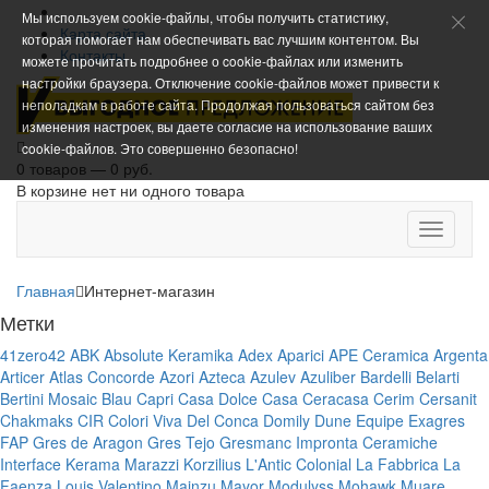
Мы используем cookie-файлы, чтобы получить статистику,
Карта сайта
которая помогает нам обеспечивать вас лучшим контентом. Вы
Контакты
можете прочитать подробнее о cookie-файлах или изменить
настройки браузера. Отключение cookie-файлов может привести к
неполадкам в работе сайта. Продолжая пользоваться сайтом без
изменения настроек, вы даете согласие на использование ваших
cookie-файлов. Это совершенно безопасно!
0 товаров — 0 руб.
В корзине нет ни одного товара
Toggle
navigati
Главная
Интернет-магазин
Метки
41zero42
ABK
Absolute Keramika
Adex
Aparici
APE Ceramica
Argenta
Articer
Atlas Concorde
Azori
Azteca
Azulev
Azuliber
Bardelli
Belarti
Bertini Mosaic
Blau
Capri
Casa Dolce Casa
Ceracasa
Cerim
Cersanit
Chakmaks
CIR
Colori Viva
Del Conca
Domily
Dune
Equipe
Exagres
FAP
Gres de Aragon
Gres Tejo
Gresmanc
Impronta Ceramiche
Interface
Kerama Marazzi
Korzilius
L'Antic Colonial
La Fabbrica
La
Faenza
Louis Valentino
Mainzu
Mayor
Modulyss
Mohawk
Muare