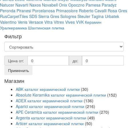
Natucer
Navarti
Naxos
Novabell
Onix
Opoczno
Pamesa
Paradyz
Peronda
Piranesi
Porcelanosa
Primacolore
Roberto Cavalli
Rosa Gres
RusCarpetTiles
SDS
Sierra Gres
Sologres
Steuler
Tagina
Urbatek
Valentino
Venis
Versace
Vitra
Vitrex
Vives
VVK
Керамин
Уралкерамика
Шахтинская плитка
Фильтр
Цена от:
до:
Применить
Магазин
ABK каталог керамической плитки
(30)
Absolute Keramika каталог керамической плитки
(152)
ADEX каталог керамической плитки
(136)
Aparici каталог керамической плитки
(216)
APE Ceramica каталог керамической плитки
(270)
Argenta каталог керамической плитки
(49)
Articer каталог керамической плитки
(50)