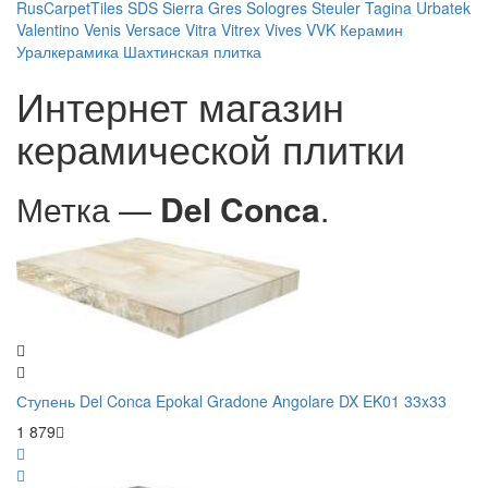
RusCarpetTiles
SDS
Sierra Gres
Sologres
Steuler
Tagina
Urbatek
Valentino
Venis
Versace
Vitra
Vitrex
Vives
VVK
Керамин
Уралкерамика
Шахтинская плитка
Интернет магазин
керамической плитки
Метка —
Del Conca
.
Ступень Del Conca Epokal Gradone Angolare DX EK01 33x33
1 879