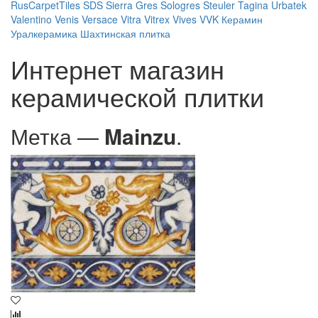
RusCarpetTiles
SDS
Sierra Gres
Sologres
Steuler
Tagina
Urbatek
Valentino
Venis
Versace
Vitra
Vitrex
Vives
VVK
Керамин
Уралкерамика
Шахтинская плитка
Интернет магазин
керамической плитки
Метка —
Mainzu
.