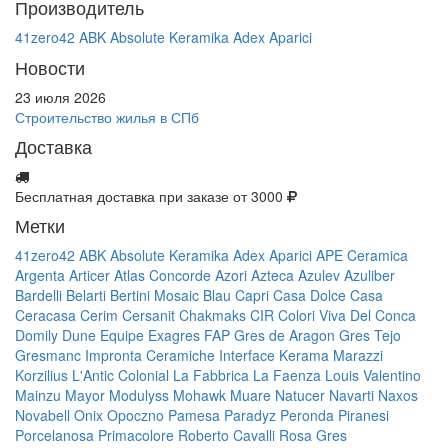
Производитель
41zero42
ABK
Absolute Keramika
Adex
Aparici
Новости
23 июля 2026
Строительство жилья в СПб
Доставка
Бесплатная доставка при заказе от 3000
Метки
41zero42
ABK
Absolute Keramika
Adex
Aparici
APE Ceramica
Argenta
Articer
Atlas Concorde
Azori
Azteca
Azulev
Azuliber
Bardelli
Belarti
Bertini Mosaic
Blau
Capri
Casa Dolce Casa
Ceracasa
Cerim
Cersanit
Chakmaks
CIR
Colori Viva
Del Conca
Domily
Dune
Equipe
Exagres
FAP
Gres de Aragon
Gres Tejo
Gresmanc
Impronta Ceramiche
Interface
Kerama Marazzi
Korzilius
L'Antic Colonial
La Fabbrica
La Faenza
Louis Valentino
Mainzu
Mayor
Modulyss
Mohawk
Muare
Natucer
Navarti
Naxos
Novabell
Onix
Opoczno
Pamesa
Paradyz
Peronda
Piranesi
Porcelanosa
Primacolore
Roberto Cavalli
Rosa Gres