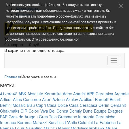
Мы используем cookie-файлы, чтобы получить статистику,
Карта сайта
которая помогает нам обеспечивать вас лучшим контентом. Вы
Контакты
можете прочитать подробнее о cookie-файлах или изменить
настройки браузера. Отключение cookie-файлов может привести к
неполадкам в работе сайта. Продолжая пользоваться сайтом без
изменения настроек, вы даете согласие на использование ваших
cookie-файлов. Это совершенно безопасно!
0 товаров — 0 руб.
В корзине нет ни одного товара
Toggle
navigati
Главная
Интернет-магазин
Метки
41zero42
ABK
Absolute Keramika
Adex
Aparici
APE Ceramica
Argenta
Articer
Atlas Concorde
Azori
Azteca
Azulev
Azuliber
Bardelli
Belarti
Bertini Mosaic
Blau
Capri
Casa Dolce Casa
Ceracasa
Cerim
Cersanit
Chakmaks
CIR
Colori Viva
Del Conca
Domily
Dune
Equipe
Exagres
FAP
Gres de Aragon
Gres Tejo
Gresmanc
Impronta Ceramiche
Interface
Kerama Marazzi
Korzilius
L'Antic Colonial
La Fabbrica
La
Faenza
Louis Valentino
Mainzu
Mayor
Modulyss
Mohawk
Muare