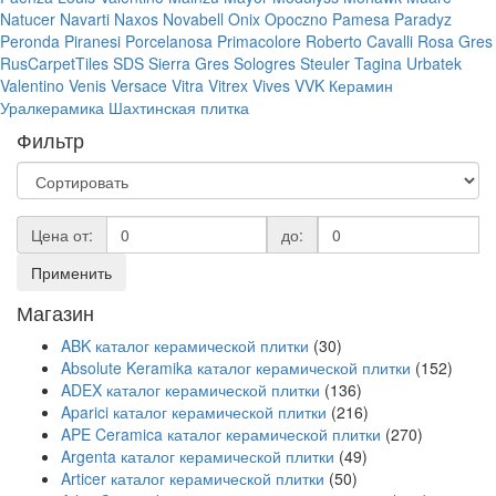
Natucer
Navarti
Naxos
Novabell
Onix
Opoczno
Pamesa
Paradyz
Peronda
Piranesi
Porcelanosa
Primacolore
Roberto Cavalli
Rosa Gres
RusCarpetTiles
SDS
Sierra Gres
Sologres
Steuler
Tagina
Urbatek
Valentino
Venis
Versace
Vitra
Vitrex
Vives
VVK
Керамин
Уралкерамика
Шахтинская плитка
Фильтр
Цена от:
до:
Применить
Магазин
ABK каталог керамической плитки
(30)
Absolute Keramika каталог керамической плитки
(152)
ADEX каталог керамической плитки
(136)
Aparici каталог керамической плитки
(216)
APE Ceramica каталог керамической плитки
(270)
Argenta каталог керамической плитки
(49)
Articer каталог керамической плитки
(50)