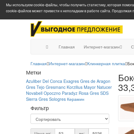
Мы используем cookie-файлы, чтобы получить статистику, которая помог
cookie-файлов может привести к неполадкам в работе сайта. Продолжая 
Главная
Интернет-магазин
С
Главная
Интернет-магазин
Клинкерная плитка
Бок
Метки
Бок
Azuliber
Del Conca
Exagres
Gres de Aragon
33,
Gres Tejo
Gresmanc
Korzilius
Mayor
Natucer
Novabell
Opoczno
Paradyz
Rosa Gres
SDS
Sierra Gres
Sologres
Керамин
Фильтр
Цена от:
до: