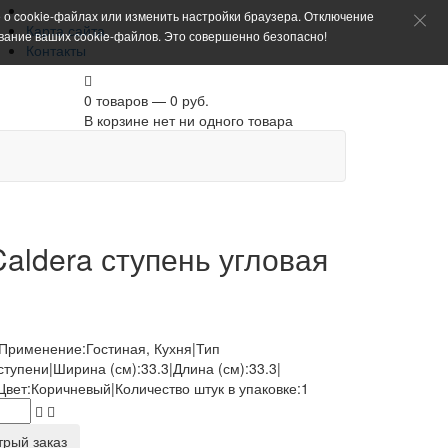
 о cookie-файлах или изменить настройки браузера. Отключение
Карта сайта
ование ваших cookie-файлов. Это совершенно безопасно!
Контакты
0 товаров — 0 руб.
В корзине нет ни одного товара
Caldera ступень угловая
|Применение:Гостиная, Кухня|Тип
тупени|Ширина (см):33.3|Длина (см):33.3|
Цвет:Коричневый|Количество штук в упаковке:1
трый заказ