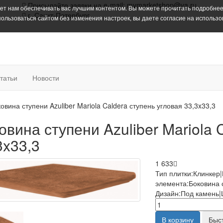
Присылайте заявки на e-mail: mymarketshop@ya.ru
ает нам обеспечивать вас лучшим контентом. Вы можете прочитать подробнее
г. Санкт-Петербург
пользоваться сайтом без изменения настроек, вы даете согласие на использ
татьи
Новости
овина ступени Azuliber Mariola Caldera ступень угловая 33,3x33,3
овина ступени Azuliber Mariola 
3x33,3
1 633
Тип плитки:Клинкер
элемента:Боковина с
Дизайн:Под камень|
В корзину
Быс