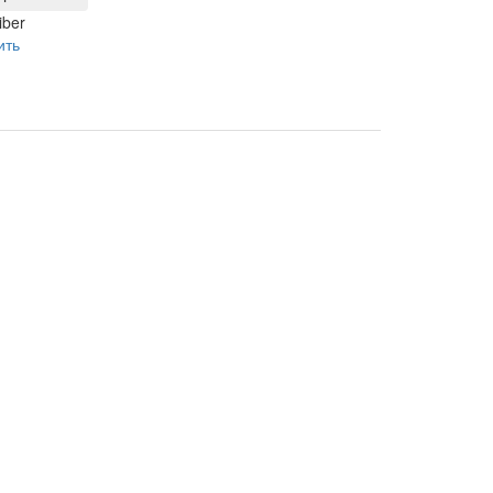
iber
ить