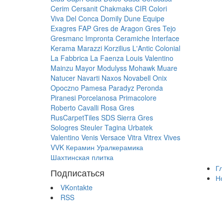
Cerim
Cersanit
Chakmaks
CIR
Colori
Viva
Del Conca
Domily
Dune
Equipe
Exagres
FAP
Gres de Aragon
Gres Tejo
Gresmanc
Impronta Ceramiche
Interface
Kerama Marazzi
Korzilius
L'Antic Colonial
La Fabbrica
La Faenza
Louis Valentino
Mainzu
Mayor
Modulyss
Mohawk
Muare
Natucer
Navarti
Naxos
Novabell
Onix
Opoczno
Pamesa
Paradyz
Peronda
Piranesi
Porcelanosa
Primacolore
Roberto Cavalli
Rosa Gres
RusCarpetTiles
SDS
Sierra Gres
Sologres
Steuler
Tagina
Urbatek
Valentino
Venis
Versace
Vitra
Vitrex
Vives
VVK
Керамин
Уралкерамика
Шахтинская плитка
Г
Подписаться
Н
VKontakte
RSS