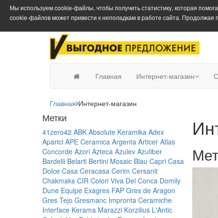
Мы используем cookie-файлы, чтобы получить статистику, которая помог
cookie-файлов может привести к неполадкам в работе сайта. Продолжая 
Главная
Интернет-магазин
С
Главная
Интернет-магазин
Метки
Ин
41zero42
ABK
Absolute Keramika
Adex
Aparici
APE Ceramica
Argenta
Articer
Atlas
Ме
Concorde
Azori
Azteca
Azulev
Azuliber
Bardelli
Belarti
Bertini Mosaic
Blau
Capri
Casa
Dolce Casa
Ceracasa
Cerim
Cersanit
Chakmaks
CIR
Colori Viva
Del Conca
Domily
Dune
Equipe
Exagres
FAP
Gres de Aragon
Gres Tejo
Gresmanc
Impronta Ceramiche
Interface
Kerama Marazzi
Korzilius
L'Antic