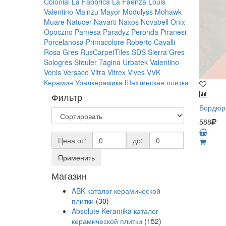
Colonial
La Fabbrica
La Faenza
Louis
Valentino
Mainzu
Mayor
Modulyss
Mohawk
Muare
Natucer
Navarti
Naxos
Novabell
Onix
Opoczno
Pamesa
Paradyz
Peronda
Piranesi
Porcelanosa
Primacolore
Roberto Cavalli
Rosa Gres
RusCarpetTiles
SDS
Sierra Gres
Sologres
Steuler
Tagina
Urbatek
Valentino
Venis
Versace
Vitra
Vitrex
Vives
VVK
Керамин
Уралкерамика
Шахтинская плитка
Фильтр
Бордюр 
588
Цена от:
до:
Применить
Магазин
ABK каталог керамической
плитки
(30)
Absolute Keramika каталог
керамической плитки
(152)