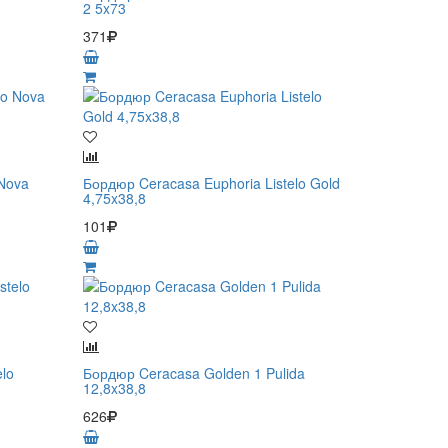
2 5x73
371
 Nova
Бордюр Ceracasa Euphoria Listelo Gold
4,75x38,8
101
elo
Бордюр Ceracasa Golden 1 Pulida
12,8x38,8
626