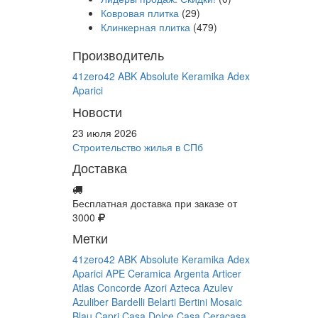
Ковровая плитка
(29)
Клинкерная плитка
(479)
Производитель
41zero42
ABK
Absolute Keramika
Adex
Aparici
Новости
23 июля 2026
Строительство жилья в СПб
Доставка
Бесплатная доставка при заказе от
3000
Метки
41zero42
ABK
Absolute Keramika
Adex
Aparici
APE Ceramica
Argenta
Articer
Atlas Concorde
Azori
Azteca
Azulev
Azuliber
Bardelli
Belarti
Bertini Mosaic
Blau
Capri
Casa Dolce Casa
Ceracasa