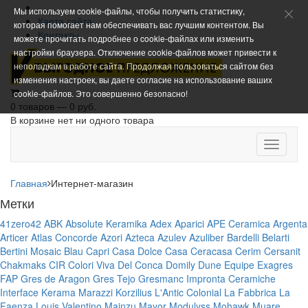
Мы используем cookie-файлы, чтобы получить статистику,
Карта сайта
которая помогает нам обеспечивать вас лучшим контентом. Вы
Контакты
можете прочитать подробнее о cookie-файлах или изменить
настройки браузера. Отключение cookie-файлов может привести к
неполадкам в работе сайта. Продолжая пользоваться сайтом без
изменения настроек, вы даете согласие на использование ваших
cookie-файлов. Это совершенно безопасно!
0 товаров — 0 руб.
В корзине нет ни одного товара
Toggle
navigati
Главная
Интернет-магазин
Метки
41zero42
ABK
Absolute Keramika
Adex
Aparici
APE Ceramica
Argenta
Articer
Atlas Concorde
Azori
Azteca
Azulev
Azuliber
Bardelli
Belarti
Bertini Mosaic
Blau
Capri
Casa Dolce Casa
Ceracasa
Cerim
Cersanit
Chakmaks
CIR
Colori Viva
Del Conca
Domily
Dune
Equipe
Exagres
FAP
Gres de Aragon
Gres Tejo
Gresmanc
Impronta Ceramiche
Interface
Kerama Marazzi
Korzilius
L'Antic Colonial
La Fabbrica
La
Faenza
Louis Valentino
Mainzu
Mayor
Modulyss
Mohawk
Muare