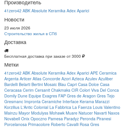
Производитель
41zero42
ABK
Absolute Keramika
Adex
Aparici
Новости
23 июля 2026
Строительство жилья в СПб
Доставка
Бесплатная доставка при заказе от 3000
Метки
41zero42
ABK
Absolute Keramika
Adex
Aparici
APE Ceramica
Argenta
Articer
Atlas Concorde
Azori
Azteca
Azulev
Azuliber
Bardelli
Belarti
Bertini Mosaic
Blau
Capri
Casa Dolce Casa
Ceracasa
Cerim
Cersanit
Chakmaks
CIR
Colori Viva
Del Conca
Domily
Dune
Equipe
Exagres
FAP
Gres de Aragon
Gres Tejo
Gresmanc
Impronta Ceramiche
Interface
Kerama Marazzi
Korzilius
L'Antic Colonial
La Fabbrica
La Faenza
Louis Valentino
Mainzu
Mayor
Modulyss
Mohawk
Muare
Natucer
Navarti
Naxos
Novabell
Onix
Opoczno
Pamesa
Paradyz
Peronda
Piranesi
Porcelanosa
Primacolore
Roberto Cavalli
Rosa Gres