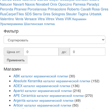
Natucer
Navarti
Naxos
Novabell
Onix
Opoczno
Pamesa
Paradyz
Peronda
Piranesi
Porcelanosa
Primacolore
Roberto Cavalli
Rosa Gres
RusCarpetTiles
SDS
Sierra Gres
Sologres
Steuler
Tagina
Urbatek
Valentino
Venis
Versace
Vitra
Vitrex
Vives
VVK
Керамин
Уралкерамика
Шахтинская плитка
Фильтр
Цена от:
до:
Применить
Магазин
ABK каталог керамической плитки
(30)
Absolute Keramika каталог керамической плитки
(152)
ADEX каталог керамической плитки
(136)
Aparici каталог керамической плитки
(216)
APE Ceramica каталог керамической плитки
(270)
Argenta каталог керамической плитки
(49)
Articer каталог керамической плитки
(50)